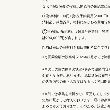
す)。
なお当院定額制の記載は開始時の確認書に
①診察料6000円※(診療予約費用(200
消耗品、滅菌器具、材料にかかわる費用等を
②開始時の施術料には器具計画設計、設置
計200,000円)が含まれます。
以前は毎回の診察料を初回施術料に全て含
※毎回同金額の診察料(2026年2月からは
※その日の歯の動きの状況※をみて治療内
処置となる時があります。 急に通院診察
の処置内容の重さの程度はなるべく初回開
※当院では器具を大掛かりに変更してしっ
短縮に繋がると考えております。逆に診察
あると考えております。そのため、診療が