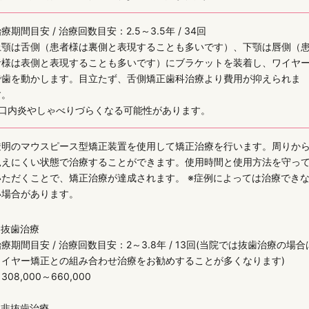
療期間目安 / 治療回数目安：2.5～3.5年 / 34回
上顎は舌側（患者様は裏側と表現することも多いです）、下顎は唇側（
者様は表側と表現することも多いです）にブラケットを装着し、ワイヤ
で歯を動かします。目立たず、舌側矯正歯科治療より費用が抑えられま
す。
※口内炎やしゃべりづらくなる可能性があります。
透明のマウスピース型矯正装置を使用して矯正治療を行います。周りか
見えにくい状態で治療することができます。使用時間と使用方法を守っ
いただくことで、矯正治療が達成されます。 ※症例によっては治療でき
い場合があります。
■抜歯治療
療期間目安 / 治療回数目安：2～3.8年 / 13回(当院では抜歯治療の場合
ワイヤー矯正との組み合わせ治療をお勧めすることが多くなります)
308,000～660,000
■非抜歯治療