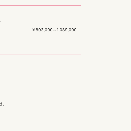
患
ー
￥
803,000～1,089,000
ら
て
な
は、