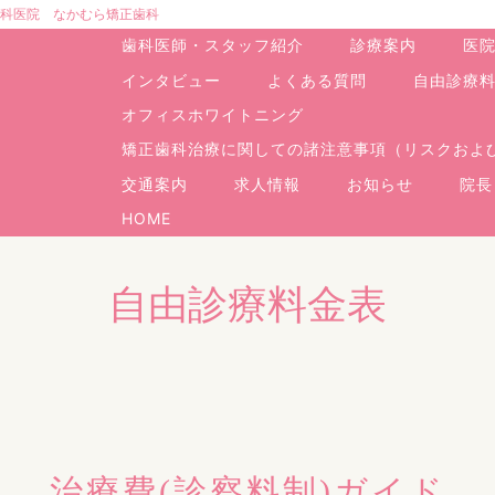
科医院 なかむら矯正歯科
歯科医師・スタッフ紹介
診療案内
医
インタビュー
よくある質問
自由診療
オフィスホワイトニング
矯正歯科治療に関しての諸注意事項（リスクおよ
交通案内
求人情報
お知らせ
院長
HOME
自由診療料金表
治療費(診察料制)ガイド