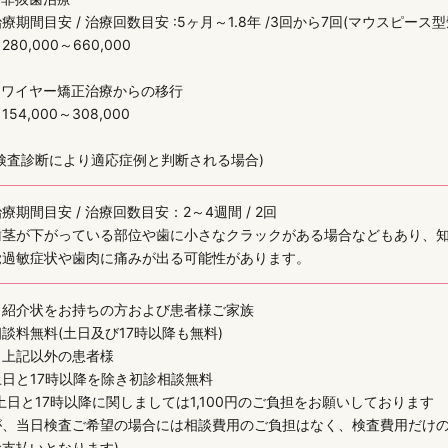
療期間目安 / 治療回数目安 :5ヶ月～1.8年 /3回から7回(マウスピース
280,000～660,000
■ワイヤー矯正治療からの移行
154,000～308,000
(検査診断により適応症例と判断される場合)
療期間目安 / 治療回数目安：2～4週間 / 2回
歯茎が下がっている部位や歯に小さなクラックがある場合などもあり、
覚過敏症状や歯肉に痛みが出る可能性があります。
・紹介状をお持ちの方および患者様ご家族
相談料無料(土日及び17時以降も無料)
・上記以外の患者様
土日と17時以降を除き初診相談無料
(土日と17時以降に関しましては1,100円のご負担をお願いしております
が、当日検査ご希望の場合には相談費用のご負担はなく、検査費用だけ
お支払いとなります)