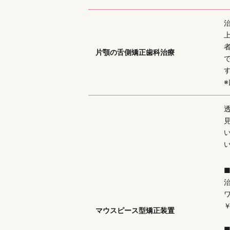
治
片顎の舌側矯正歯科治療
治
￥
マウスピース型矯正装置