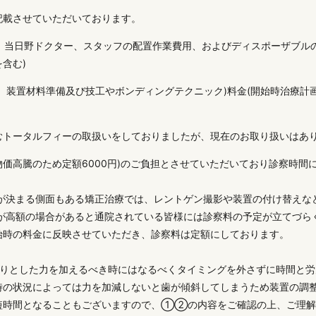
記載させていただいております。
0円)、当日野ドクター、スタッフの配置作業費用、およびディスポーザブ
含む)
、装置材料準備及び技工やボンディングテクニック)料金(開始時治療計
むトータルフィーの取扱いをしておりましたが、現在のお取り扱いはあ
諸物価高騰のため定額6000円)のご負担とさせていただいており診察時
容が決まる側面もある矯正治療では、レントゲン撮影や装置の付け替えな
料が高額の場合があると通院されている皆様には診察料の予定が立てづら
始時の料金に反映させていただき、診察料は定額にしております。
かりとした力を加えるべき時にはなるべくタイミングを外さずに時間と
時の状況によっては力を加減しないと歯が傾斜してしまうため装置の調
短時間となることもございますので、①②の内容をご確認の上、ご理解