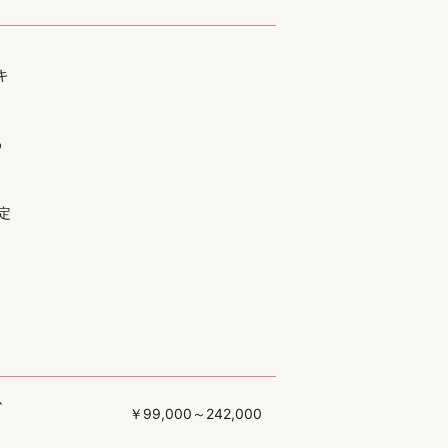
キ
わ
定
り
か
￥99,000～242,000