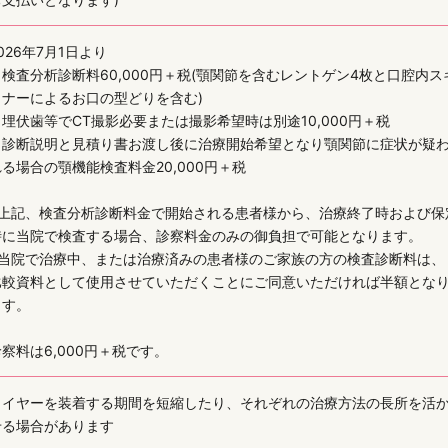
026年7月1日より
・検査分析診断料60,000円＋税(顎関節を含むレントゲン4枚と口腔内ス
ャナーによるお口の型どりを含む)
・埋伏歯等でCT撮影必要または撮影希望時は別途10,000円＋税
・診断説明と見積り書お渡し後に治療開始希望となり顎関節に症状が疑
れる場合の顎機能検査料金20,000円＋税
※上記、検査分析診断料金で開始される患者様から、治療終了時および保
時に当院で検査する場合、診察料金のみの御負担で可能となります。
※当院で治療中、または治療済みの患者様のご家族の方の検査診断料は、
比較資料として使用させていただくことにご同意いただければ半額とな
ます。
察料は6,000円＋税です。
ワイヤーを装着する期間を短縮したり、それぞれの治療方法の長所を活
せる場合があります