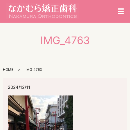
メ
IMG_4763
HOME
IMG_4763
2024/12/11